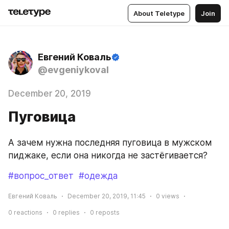
About Teletype
Join
Евгений Коваль
@evgeniykoval
December 20, 2019
Пуговица
А зачем нужна последняя пуговица в мужском 
пиджаке, если она никогда не застёгивается?
#вопрос_ответ
#одежда
Евгений Коваль
December 20, 2019, 11:45
0
views
0
reactions
0
replies
0
reposts