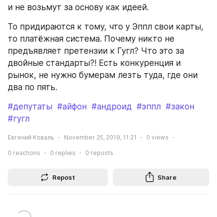
и не возьмут за основу как идеей.
То придираются к тому, что у Эппл свои карты, 
то платёжная система. Почему никто не 
предъявляет претензии к Гугл? Что это за 
двойные стандарты?! Есть конкуренция и 
рынок, не нужно бумерам лезть туда, где они 
два по пять.
#депутаты
#айфон
#андроид
#эппл
#закон
#гугл
Евгений Коваль
November 25, 2019, 11:21
0
views
0
reactions
0
replies
0
reposts
Repost
Share