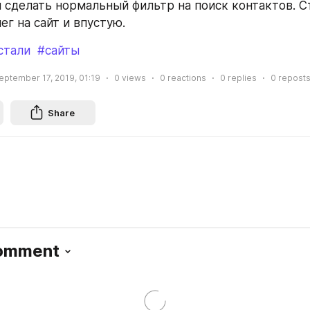
 сделать нормальный фильтр на поиск контактов. С
ег на сайт и впустую.
стали
#сайты
eptember 17, 2019, 01:19
0
views
0
reactions
0
replies
0
repost
Share
Comment