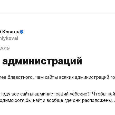
й Коваль
iykoval
 2019
 администраций
лее блевотного, чем сайты всяких администраций гор
 году все сайты администраций уёбские?! Чтобы най
ходимо хотя бы найти вообще где они расположены. З