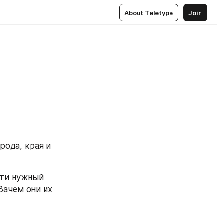
About Teletype
Join
ода, края и 
ти нужный 
ачем они их 