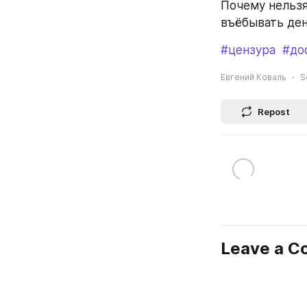
Почему нельзя
въёбывать ден
#цензура
#до
Евгений Коваль
S
Repost
Leave a 