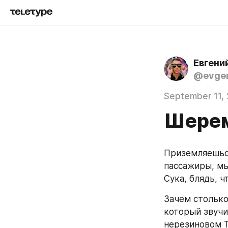
Евгени
@evgen
September 11,
Шерем
Приземляешься
пассажиры, мы
Сука, блядь, чт
Зачем столько
который звучи
нерезиновом Т