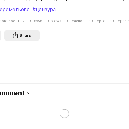
ереметьево
#цензура
eptember 11, 2019, 06:56
0
views
0
reactions
0
replies
0
repost
Share
Comment