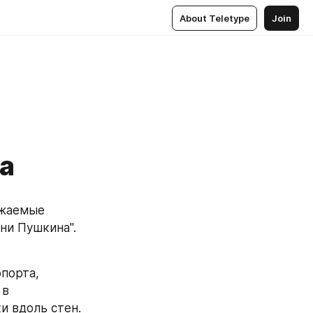
About Teletype
Join
а
жаемые 
и Пушкина". 
порта, 
в 
и вдоль стен.