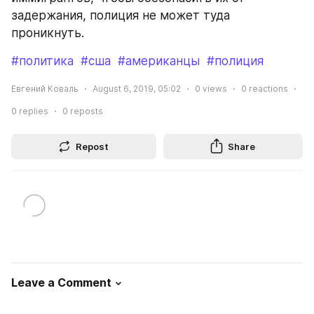
задержания, полиция не может туда 
проникнуть.
#политика
#сша
#американцы
#полиция
Евгений Коваль
August 6, 2019, 05:02
0
views
0
reactions
0
replies
0
reposts
Repost
Share
Leave a Comment