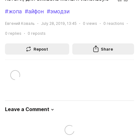
#жопа
#айфон
#эмодзи
Евгений Коваль
July 28, 2019, 13:45
0
views
0
reactions
0
replies
0
reposts
Repost
Share
Leave a Comment