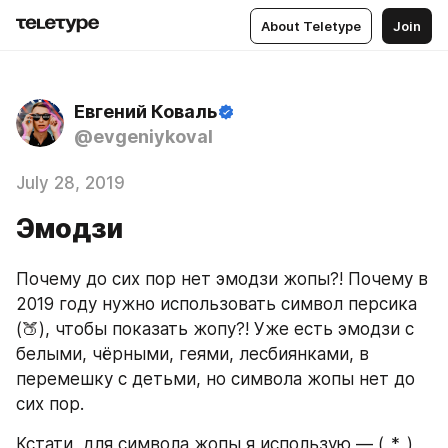
About Teletype
Join
Евгений Коваль
@evgeniykoval
July 28, 2019
Эмодзи
Почему до сих пор нет эмодзи жопы?! Почему в 
2019 году нужно использовать символ персика 
(🍑), чтобы показать жопу?! Уже есть эмодзи с 
белыми, чёрными, геями, лесбиянками, в 
перемешку с детьми, но символа жопы нет до 
сих пор.
Кстати, для символа жопы я использую — (_*_)