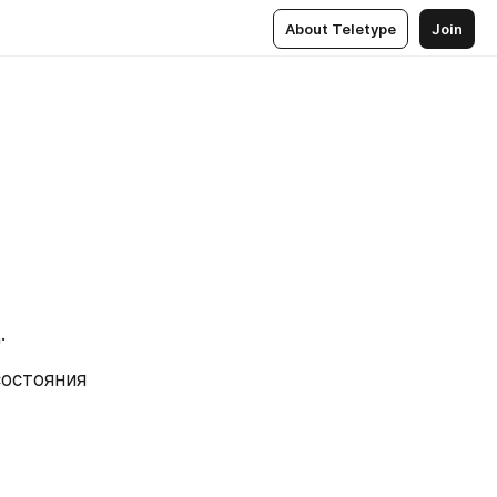
About Teletype
Join
.
остояния 