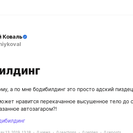
й Коваль
iykoval
илдинг
ому, а по мне бодибилдинг это просто адский пиздец
ожет нравится перекачанное высушенное тело до с
азанное автозагаром?!
дибилдинг
ay 13, 2019, 13:18
0
views
0
reactions
0
replies
0
reposts