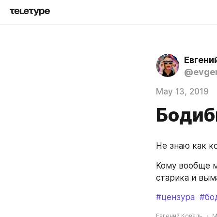
Евгени
@evgen
May 13, 2019
Бодиб
Не знаю как к
Кому вообще м
старика и вым
#цензура
#бо
Евгений Коваль
M