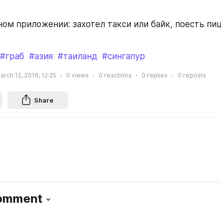
ном приложении: захотел такси или байк, поесть пиц
#граб
#азия
#таиланд
#сингапур
arch 12, 2019, 12:25
0
views
0
reactions
0
replies
0
reposts
Share
Comment