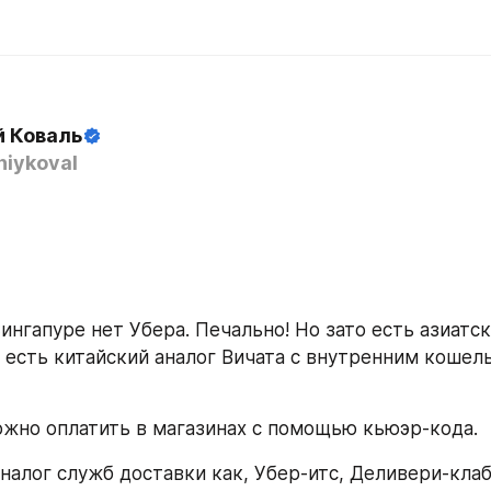
й Коваль
iykoval
ингапуре нет Убера. Печально! Но зато есть азиатск
е есть китайский аналог Вичата с внутренним кошел
ожно оплатить в магазинах с помощью кьюэр-кода.
аналог служб доставки как, Убер-итс, Деливери-клаб