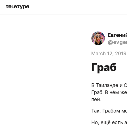
Евгени
@evgen
March 12, 2019
Граб
В Таиланде и С
Граб. В нём ж
пей.
Так, Грабом м
Но, ещё есть 