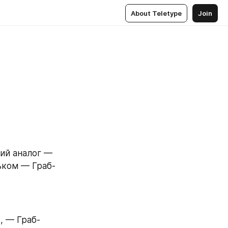
About Teletype
Join
ий аналог — 
ьком — Граб-
, — Граб-