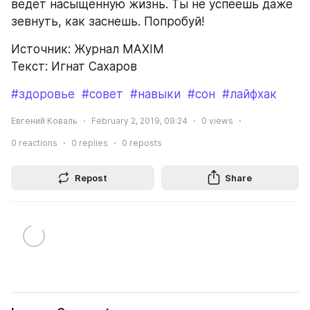
ведет насыщенную жизнь. Ты не успеешь даже 
зевнуть, как заснешь. Попробуй!
Источник: Журнал MAXIM
Текст: Игнат Сахаров
#здоровье
#совет
#навыки
#сон
#лайфхак
Евгений Коваль
February 2, 2019, 09:24
0
views
0
reactions
0
replies
0
reposts
Repost
Share