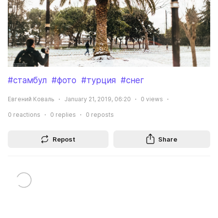
#стамбул
#фото
#турция
#снег
Евгений Коваль
January 21, 2019, 06:20
0
views
0
reactions
0
replies
0
reposts
Repost
Share