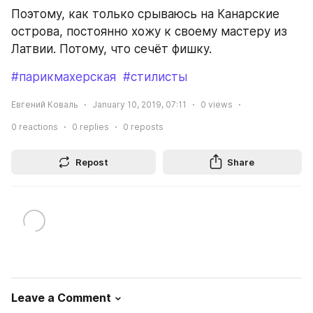
Поэтому, как только срываюсь на Канарские 
острова, постоянно хожу к своему мастеру из 
Латвии. Потому, что сечёт фишку.
#парикмахерская
#стилисты
Евгений Коваль
January 10, 2019, 07:11
0
views
0
reactions
0
replies
0
reposts
Repost
Share
Leave a Comment