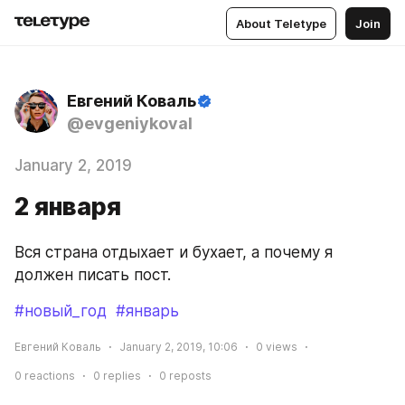
About Teletype
Join
Евгений Коваль
@evgeniykoval
January 2, 2019
2 января
Вся страна отдыхает и бухает, а почему я 
должен писать пост.
#новый_год
#январь
Евгений Коваль
January 2, 2019, 10:06
0
views
0
reactions
0
replies
0
reposts