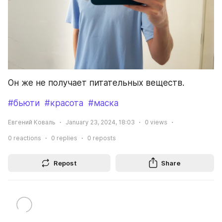
Он же не получает питательных веществ.
#бьюти
#красота
#маска
Евгений Коваль
January 23, 2024, 18:03
0
views
0
reactions
0
replies
0
reposts
Repost
Share