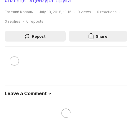
#пальцы
#цензура
#рука
Евгений Коваль
July 13, 2018, 11:16
0
views
0
reactions
0
replies
0
reposts
Repost
Share
Leave a Comment