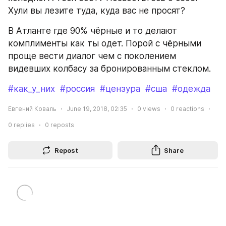
Хули вы лезите туда, куда вас не просят? 
В Атланте где 90% чёрные и то делают 
комплименты как ты одет. Порой с чёрными 
проще вести диалог чем с поколением 
видевших колбасу за бронированным стеклом.
#как_у_них
#россия
#цензура
#сша
#одежда
Евгений Коваль
June 19, 2018, 02:35
0
views
0
reactions
0
replies
0
reposts
Repost
Share