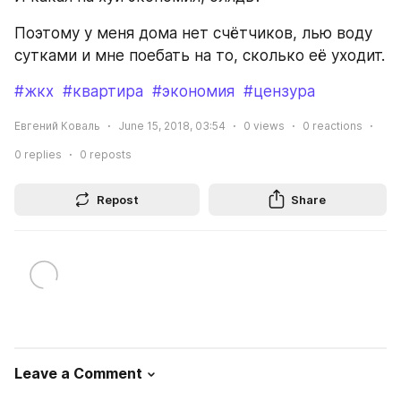
Поэтому у меня дома нет счётчиков, лью воду 
сутками и мне поебать на то, сколько её уходит.
#жкх
#квартира
#экономия
#цензура
Евгений Коваль
June 15, 2018, 03:54
0
views
0
reactions
0
replies
0
reposts
Repost
Share
Leave a Comment