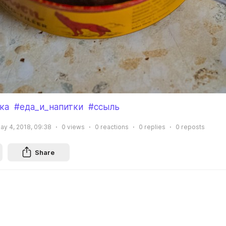
ка
#еда_и_напитки
#ссыль
ay 4, 2018, 09:38
0
views
0
reactions
0
replies
0
reposts
Share