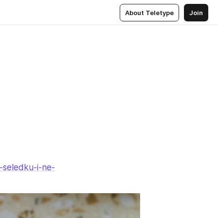
About Teletype
Join
-seledku-i-ne-