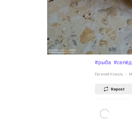
#рыба
#селёд
Евгений Коваль
M
Repost