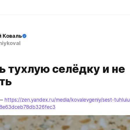
й Коваль
iykoval
ь тухлую селёдку и не
ть
— 
https://zen.yandex.ru/media/kovalevgeniy/sest-tuhluiu
b8e63dceb78db326fec3