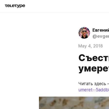
Евгени
@evgen
May 4, 2018
Съест
умере
Читать здесь 
umeret--5add