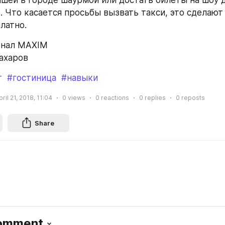
чшей в городе шаурмой или достать билеты на шоу 
. Что касается просьбы вызвать такси, это сделают 
латно.
рнал MAXIM
Сахаров
т
#гостиница
#навыки
pril 21, 2018, 11:04
0
views
0
reactions
0
replies
0
reposts
Share
Comment