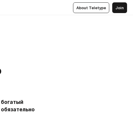
About Teletype
Join
о
 богатый 
 обязательно 