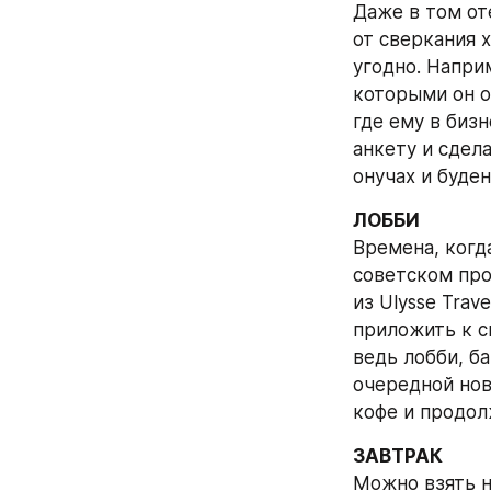
Даже в том от
от сверкания 
угодно. Напри
которыми он оп
где ему в бизн
анкету и сдела
онучах и буден
ЛОББИ
Времена, когд
советском про
из Ulysse Trav
приложить к с
ведь лобби, ба
очередной ново
кофе и продол
ЗАВТРАК
Можно взять н