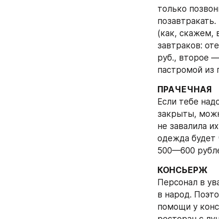
только позвони
позавтракать.
(как, скажем,
завтраков: от
руб., второе —
пастромой из 
ПРАЧЕЧНАЯ
Если тебе над
закрыты, можн
не завалила их
одежда будет 
500—600 рубле
КОНСЬЕРЖ
Персонал в ув
в народ. Поэто
помощи у конс