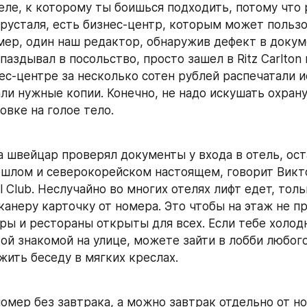
еле, к которому ты боишься подходить, потому что р
хрусталя, есть бизнес-центр, которым может пользо
мер, один наш редактор, обнаружив дефект в докуме
аздывал в посольство, просто зашел в Ritz Carlton 
ес-цент­ре за несколько сотен рублей распечатали 
ли нужные копии. Конечно, не надо искушать охрану
овке на голое тело.
а швейцар проверял документы у входа в отель, оста
шлом и северокорейском настоящем, говорит Викт
el Club. Неслучайно во многих отелях лифт едет, толь
канеру карточку от номера. Это чтобы на этаж не пр
ры и рестораны открыты для всех. Если тебе холодн
й знакомой на улице, можете зайти в лобби любого о
жить беседу в мягких креслах.
омер без завтрака, а можно завтрак отдельно от но