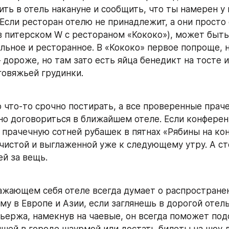
ть в отель накануне и сообщить, что ты намерен у н
 Если ресторан отелю не принадлежит, а они просто
 в питерском W с рестораном «Кококо»), может быть
ельное и ресторанное. В «Кококо» первое попроще, н
 дороже, но там зато есть яйца бенедикт на тосте и
говяжьей грудинки.
о что-то срочно постирать, а все проверенные праче
о договориться в ближайшем отеле. Если конферен
 прачечную сотней рубашек в пятнах «Рябины на кон
чистой и выглаженной уже к следующему утру. А сто
й за вещь.
ажающем себя отеле всегда думает о распространен
му в Европе и Азии, если заглянешь в дорогой отель
ьержа, намекнув на чаевые, он всегда поможет под