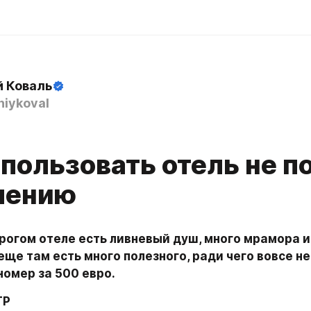
й Коваль
iykoval
пользовать отель не п
чению
рогом отеле есть ливневый душ, много мрамора и
еще там есть много полезного, ради чего вовсе не
номер за 500 евро.
ТР