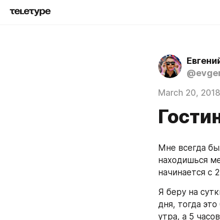
Евгени
@evgen
March 20, 201
Гости
Мне всегда был
находишься мен
начинается с 2
Я беру на сутк
дня, тогда это
утра, а 5 часо