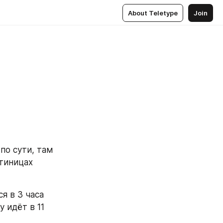
About Teletype
Join
о сути, там 
тиницах 
 в 3 часа 
 идёт в 11 