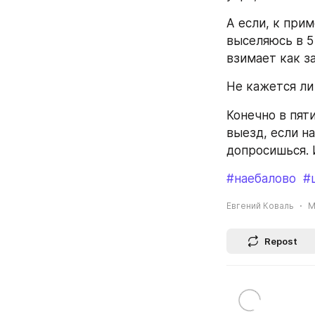
А если, к прим
выселяюсь в 5 
взимает как за
Не кажется ли
Конечно в пят
выезд, если на
допросишься. 
#наебалово
#
Евгений Коваль
M
Repost