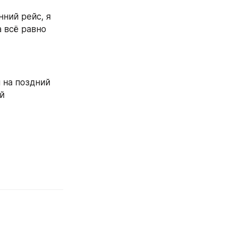
ний рейс, я 
 всё равно 
на поздний 
й 