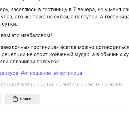
еру, заселяюсь в гостиницу в 7 вечера, но у меня ран
утра, это же тоже не сутки, а полсуток. А гостиница
 сутки.
 вам это наебаловом? 
извёздочных гостиницах всегда можно договориться 
 рецепции не стоит конченый мудак, а в обычных ху
Или оплачивай полсуток.
цензура
#отношение
#гостиница
arch 20, 2018, 04:23
0
views
0
reactions
0
replies
0
reposts
Share