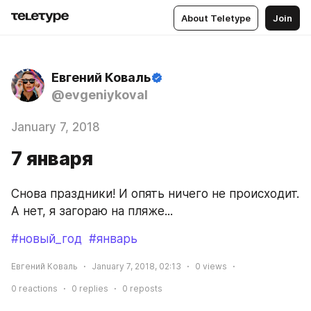
About Teletype
Join
Евгений Коваль
@evgeniykoval
January 7, 2018
7 января
Снова праздники! И опять ничего не происходит. 
А нет, я загораю на пляже...
#новый_год
#январь
Евгений Коваль
January 7, 2018, 02:13
0
views
0
reactions
0
replies
0
reposts