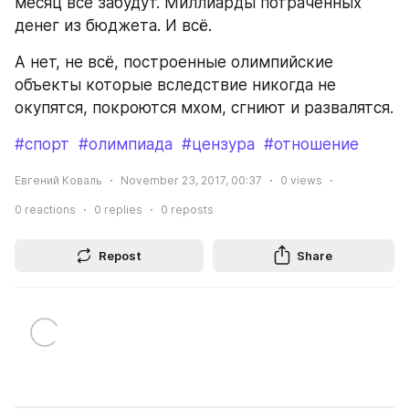
месяц все забудут. Миллиарды потраченных 
денег из бюджета. И всё.
А нет, не всё, построенные олимпийские 
объекты которые вследствие никогда не 
окупятся, покроются мхом, сгниют и развалятся.
#спорт
#олимпиада
#цензура
#отношение
Евгений Коваль
November 23, 2017, 00:37
0
views
0
reactions
0
replies
0
reposts
Repost
Share