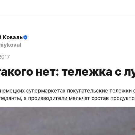
й Коваль
iykoval
2017
такого нет: тележка с л
 немецких супермаркетах покупательские тележки 
педанты, а производители мельчат состав продукто