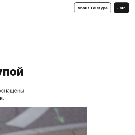
About Teletype
Join
упой
оснащены 
в.