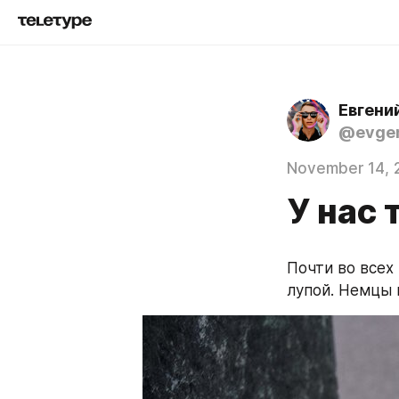
Евгени
@evgen
November 14, 
У нас 
Почти во всех
лупой. Немцы 