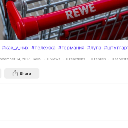
#как_у_них
#тележка
#германия
#лупа
#штутгар
ovember 14, 2017, 04:09
0
views
0
reactions
0
replies
0
repost
Share