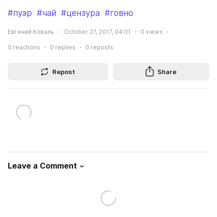
#пуэр
#чай
#цензура
#говно
Евгений Коваль
October 27, 2017, 04:01
0
views
0
reactions
0
replies
0
reposts
Repost
Share
Leave a Comment