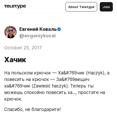
About Teletype
Join
Евгений Коваль
@evgeniykoval
October 25, 2017
Хачик
На польском крючок — Ха&#769чик (Haczyk), а 
повесить на крючок — За&#769вещич 
ха&#769чик (Zawiesić haczyk). Теперь ты 
можешь спокойно повесить ха..., простите на 
крючок.
Спасибо, не благодарите!