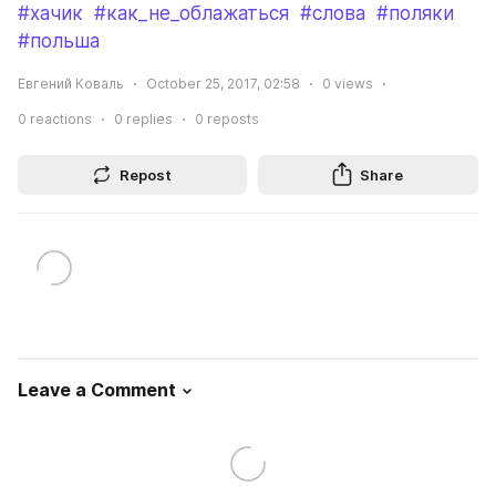
#хачик
#как_не_облажаться
#слова
#поляки
#польша
Евгений Коваль
October 25, 2017, 02:58
0
views
0
reactions
0
replies
0
reposts
Repost
Share
Leave a Comment