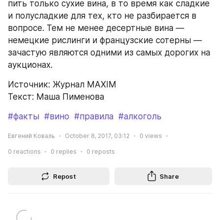
пить только сухие вина, в то время как сладкие 
и полусладкие для тех, кто не разбирается в 
вопросе. Тем не менее десертные вина — 
немецкие рислинги и французские сотерны — 
зачастую являются одними из самых дорогих на 
аукционах.
Источник: Журнал MAXIM
Текст: Маша Пименова
#факты
#вино
#правила
#алкоголь
Евгений Коваль
October 8, 2017, 03:12
0
views
0
reactions
0
replies
0
reposts
Repost
Share