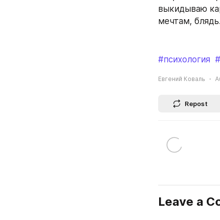
выкидываю кар
мечтам, блядь
#психология
Евгений Коваль
A
Repost
Leave a 