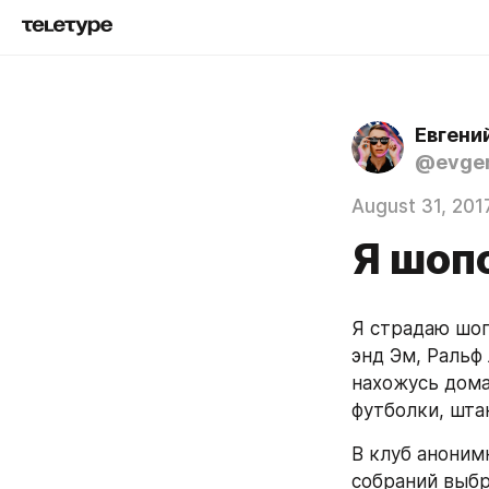
Евгени
@evgen
August 31, 201
Я шоп
Я страдаю шоп
энд Эм, Ральф
нахожусь дома
футболки, шта
В клуб аноним
собраний выбро