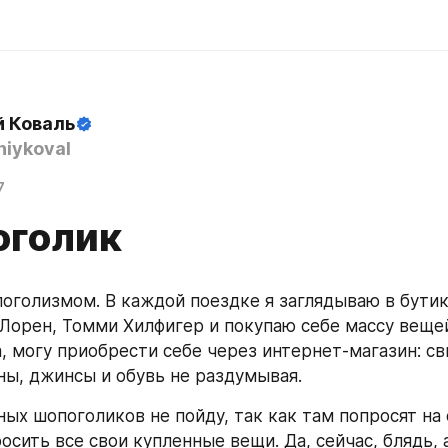
й Коваль
iykoval
7
оголик
оголизмом. В каждой поездке я заглядываю в бутики
 Лорен, Томми Хилфигер и покупаю себе массу вещей
, могу приобрести себе через интернет-магазин: сви
ны, джинсы и обувь не раздумывая.
ных шопоголиков не пойду, так как там попросят на 
сить все свои купленные вещи. Да, сейчас, блядь, а