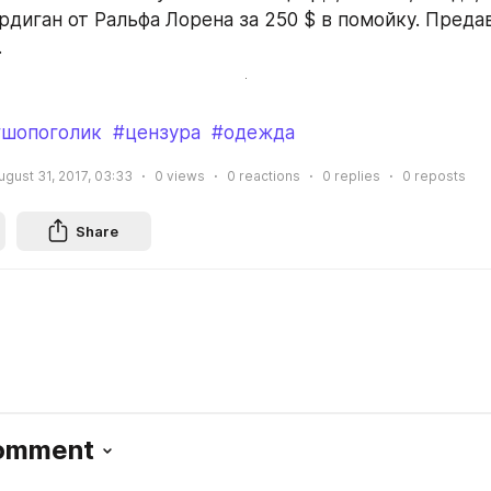
диган от Ральфа Лорена за 250 $ в помойку. Предав
.
#шопоголик
#цензура
#одежда
ugust 31, 2017, 03:33
0
views
0
reactions
0
replies
0
reposts
Share
Comment