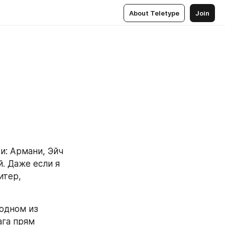
About Teletype
Join
: Армани, Эйч 
. Даже если я 
тер, 
одном из 
га прям 