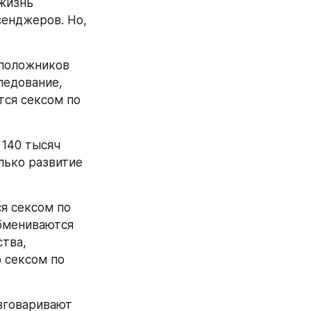
жизнь 
енджеров. Но, 
положников 
едование, 
ся сексом по 
140 тысяч 
лько развитие 
я сексом по 
бмениваются 
тва, 
 сексом по 
зговаривают 