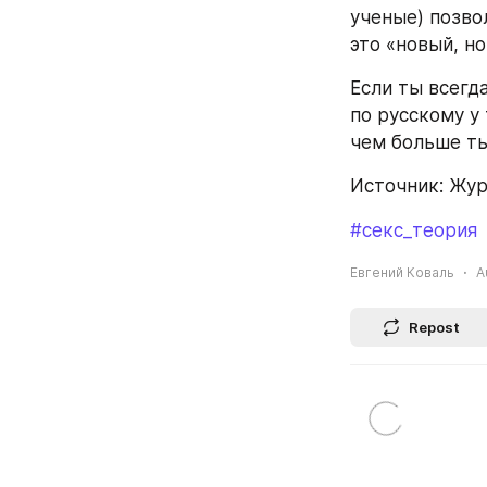
ученые) позво
это «новый, н
Если ты всегда
по русскому у 
чем больше ты
Источник: Жу
#секс_теория
Евгений Коваль
A
Repost