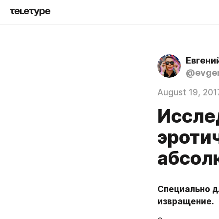
Евгени
@evgen
August 19, 201
Иссле
эроти
абсол
Специально дл
извращение.