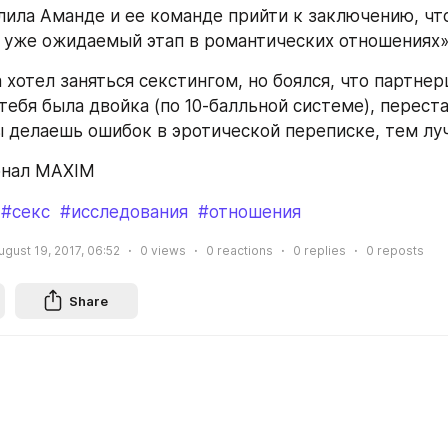
лила Аманде и ее команде прийти к заключению, что
о уже ожидаемый этап в романтических отношениях»
 хотел заняться секстингом, но боялся, что партнер
тебя была двойка (по 10-балльной системе), перестав
 делаешь ошибок в эротической переписке, тем лу
рнал MAXIM
#секс
#исследования
#отношения
ugust 19, 2017, 06:52
0
views
0
reactions
0
replies
0
reposts
Share