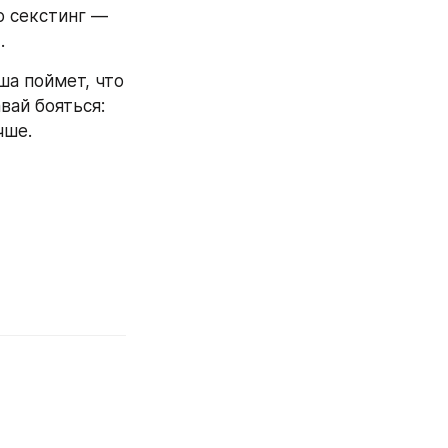
 секстинг — 
.
ша поймет, что 
ай бояться: 
чше.