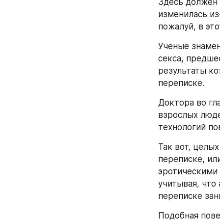
Здесь должен 
изменилась из
пожалуй, в эт
Ученые знамен
секса, предше
результаты ко
переписке.
Доктора во гл
взрослых людей
технологий по
Так вот, целы
переписке, ил
эротическими 
учитывая, что 
переписке зан
Подобная пове