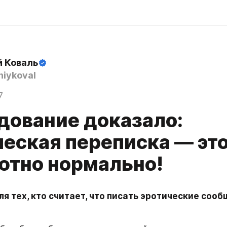
й Коваль
iykoval
7
дование доказало:
ческая переписка — эт
ютно нормально!
я тех, кто считает, что писать эротические сооб