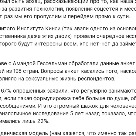
был быть абзац, рассказывающий про то, как наша 
-за развития технологий, появления соцсетей и месс
от раз мы его пропустим и перейдем прямо к сути.
итого Института Кинси (так звали одного из осново
ственника даже этих двоих) провели очередное иссл
торого будут интересны всем, кто нет-нет да займет
аве с Амандой Гессельман обработали данные анкет 
 из 198 стран. Вопросы анкет касались того, наско
влияло на сексуальную жизнь респондентов.
х 67% опрошенных заявили, что регулярно занимаютс
и, если такая формулировка тебе больше по душе, о
сообщениями. И это огромный шажок для человечес
аналогичное исследование 5 лет назад показало, что
имались лишь 22%.
денческая модель (нам кажется, что именно так ра