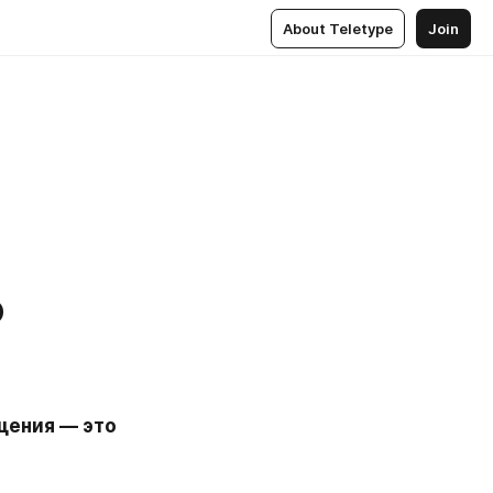
About Teletype
Join
о
щения — это 