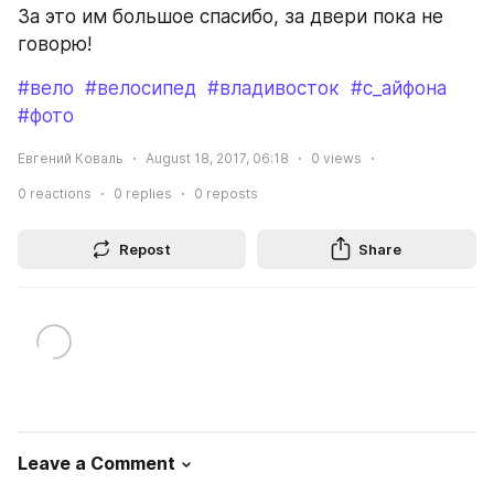
За это им большое спасибо, за двери пока не 
говорю!
#вело
#велосипед
#владивосток
#с_айфона
#фото
Евгений Коваль
August 18, 2017, 06:18
0
views
0
reactions
0
replies
0
reposts
Repost
Share
Leave a Comment