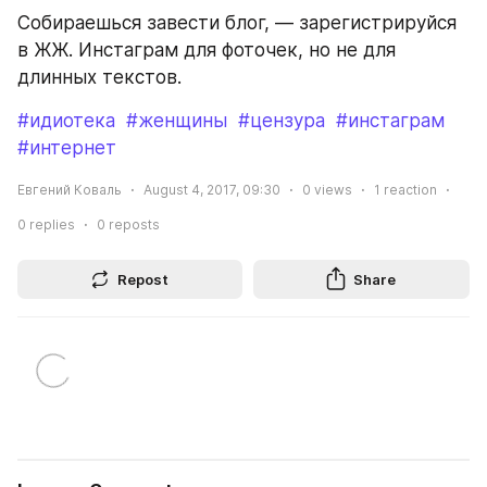
Собираешься завести блог, — зарегистрируйся 
в ЖЖ. Инстаграм для фоточек, но не для 
длинных текстов.
#идиотека
#женщины
#цензура
#инстаграм
#интернет
Евгений Коваль
August 4, 2017, 09:30
0
views
1
reaction
0
replies
0
reposts
Repost
Share