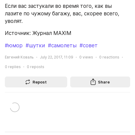
Если вас застукали во время того, как вы 
лазите по чужому багажу, вас, скорее всего, 
уволят.
Источник: Журнал MAXIM
#юмор
#шутки
#самолеты
#совет
Евгений Коваль
July 22, 2017, 11:09
0
views
0
reactions
0
replies
0
reposts
Repost
Share