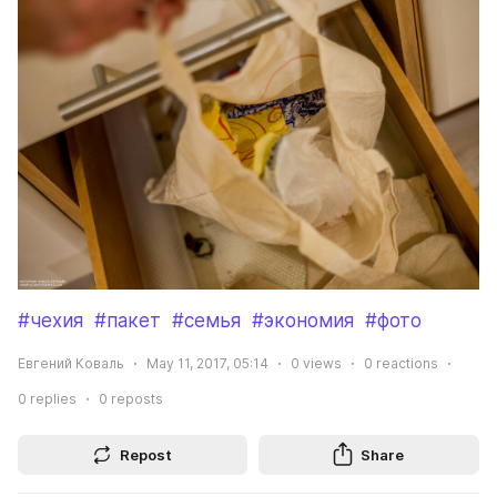
#чехия
#пакет
#семья
#экономия
#фото
Евгений Коваль
May 11, 2017, 05:14
0
views
0
reactions
0
replies
0
reposts
Repost
Share