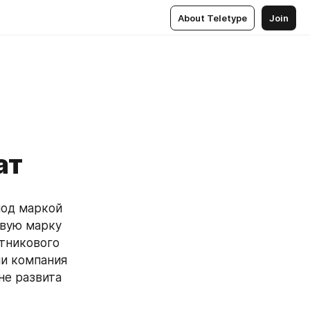
About Teletype
Join
ат
од маркой 
вую марку 
тникового 
и компания 
е развита 