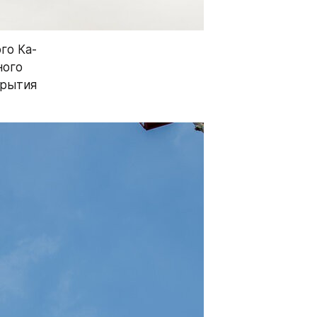
го Ка-
ого 
рытия 