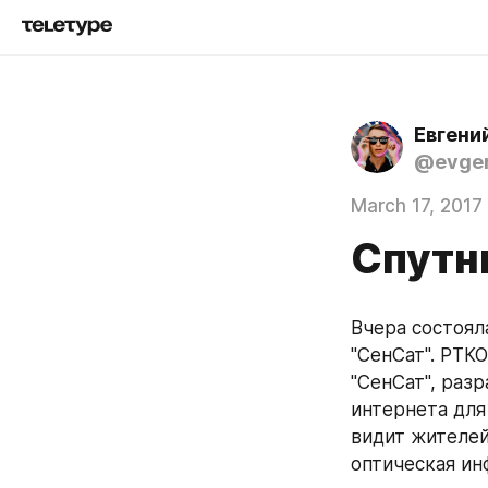
Евгени
@evgen
March 17, 2017
Спутн
Вчера состоял
"СенСат". РТК
"СенСат", раз
интернета для
видит жителей
оптическая ин