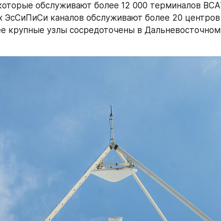
которые обслуживают более 12 000 терминалов ВСАТ
 ЭсСиПиСи каналов обслуживают более 20 центров 
ее крупные узлы сосредоточены в Дальневосточном