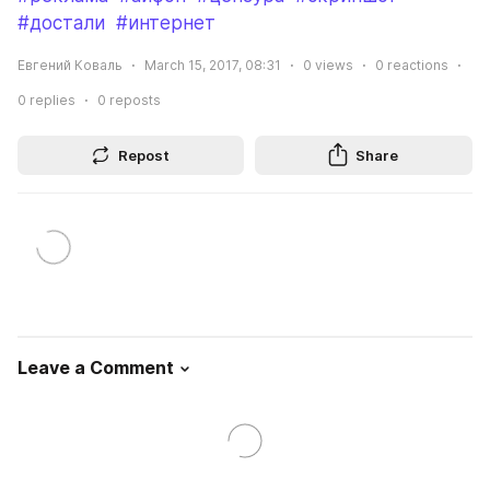
#достали
#интернет
Евгений Коваль
March 15, 2017, 08:31
0
views
0
reactions
0
replies
0
reposts
Repost
Share
Leave a Comment