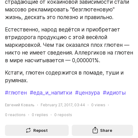
страдающие от кокаиновой зависимости стали 
массово рекламировать "безглютеновую" 
жизнь, дескать это полезно и правильно.
Естественно, народ ведётся и приобретает 
втридорога продукцию с этой весёлой 
маркировкой. Чем так оказался плох глютен — 
никто не имеет сведения. Аллергиков на глютен 
в мире насчитывается — 0,000001%. 
Кстати, глютен содержится в помаде, туши и 
румянах.
#глютен
#еда_и_напитки
#цензура
#идиоты
Евгений Коваль
February 27, 2017, 03:44
0
views
0
reactions
0
replies
0
reposts
Repost
Share