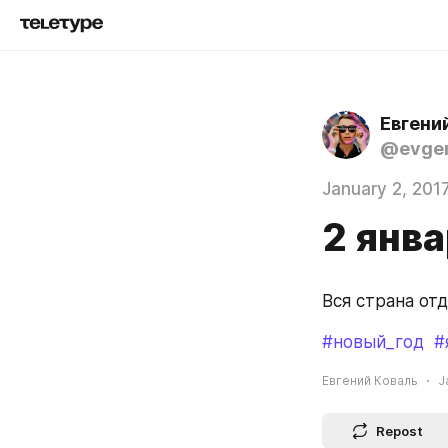
Евгени
@evgen
January 2, 201
2 янв
Вся страна отд
#новый_год
#
Евгений Коваль
J
Repost