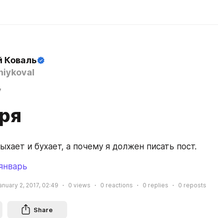
й Коваль
iykoval
7
аря
ыхает и бухает, а почему я должен писать пост.
январь
anuary 2, 2017, 02:49
0
views
0
reactions
0
replies
0
reposts
Share