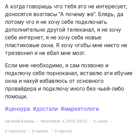
А когда говоришь что тебя это не интересует, 
доносятся возгласы "А почему же". Блядь, да 
потому что я не хочу себе подключать 
дополнительно другой телеканал, я не хочу 
себе интернет, я не хочу себе новые 
пластиковые окна. Я хочу чтобы мне никто не 
трезвонил и не ебал мне мозг.
Если мне необходимо, я сам позвоню и 
подключу себе порноканал, вставлю эти ебучие 
окна и нахуй избавлюсь от основного 
провайдера и подключу иного без чьей-либо 
помощи.
#цензура
#достали
#маркетологи
Евгений Коваль
November 3, 2016, 08:22
0
views
0
reactions
0
replies
0
reposts