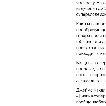
человеку. В к
излучения до 
суперзлодейск
Как ты наверня
преобразующее
говоря просты
(обычно они д
поверхностью 
приводит к на
Мощные лазеры
продаже, но н
поток, направи
захвачен прыщ
Джеймс Какали
«Физика супер
вообще любого