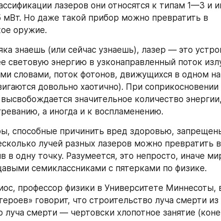
лассификации лазеров они относятся к типам 1—3 и и
5 мВт. Но даже такой прибор можно превратить в 
ое оружие.
ка знаешь (или сейчас узнаешь), лазер — это устрой
 световую энергию в узконаправленный поток излуч
ми словами, поток фотонов, движущихся в одном на
вигаются довольно хаотично). При соприкосновении л
высвобождается значительное количество энергии,
греванию, а иногда и к воспламенению.
, способные причинить вред здоровью, запрещены
есколько лучей разных лазеров можно превратить 
в в одну точку. Разумеется, это непросто, иначе ми
авыми семиклассниками с пятерками по физике.
ос, профессор физики в Университете Миннесоты, в
героев» говорит, что строительство луча смерти из 
 луча смерти — чертовски хлопотное занятие (конеч