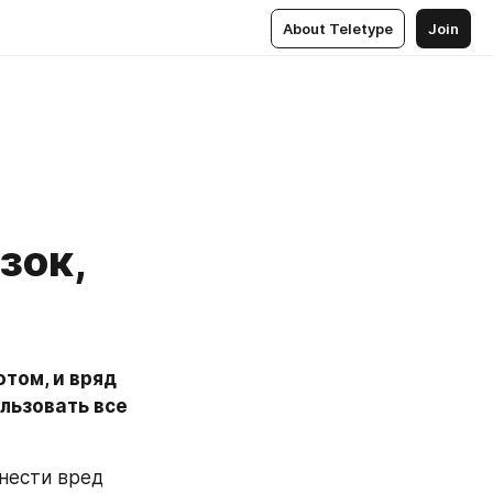
About Teletype
Join
зок,
том, и вряд 
льзовать все 
нести вред 