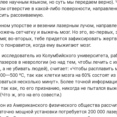
олее научным языком, но суть мы передаем верно). 
ом отверстие в какой-либо поверхности, направленн
сить рассеиваемую.
ном упорстве и везении лазерным лучом, направле
ожечь сетчатку и выжечь мозг. Но это, во-первых, 
мя; во-вторых, тебе придется зафиксировать жертву
то понравится, когда ему выжигают мозг.
 исследователь из Колумбийского университета, ра
азеров в неврологии (но над тем, чтобы лечить с и
 а не убивать людей), считает: «Чтобы расплавить м
0—500 ºC, так как клетки мозга на 60% состоят из 
ваться несколько минут». Более точной информации
 так как, по его признанию, никогда не пытался выж
(Что ж, это на его совести.)
он из Американского физического общества рассчита
аточно мощной установки потребуется 200 000 лазе