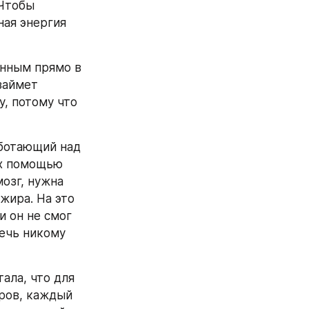
Чтобы 
ая энергия 
нным прямо в 
займет 
, потому что 
ботающий над 
х помощью 
озг, нужна 
жира. На это 
 он не смог 
ечь никому 
ла, что для 
ров, каждый 