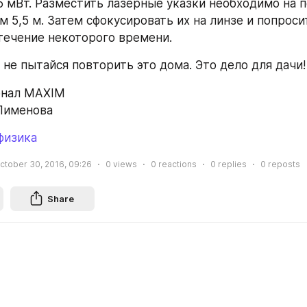
 мВт. Разместить лазерные указки необходимо на п
 5,5 м. Затем сфокусировать их на линзе и попроси
течение некоторого времени.
 не пытайся повторить это дома. Это дело для дачи!
рнал MAXIM
Пименова
физика
ctober 30, 2016, 09:26
0
views
0
reactions
0
replies
0
reposts
Share