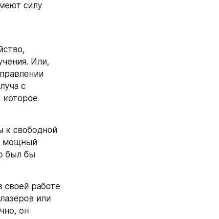
меют силу 
ство, 
ения. Или, 
правлении 
уча с 
 которое 
 к свободной 
в мощный 
р был бы 
 своей работе 
лазеров или 
но, он 