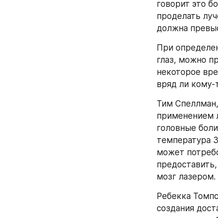
говорит это б
проделать луч
должна превы
При определен
глаз, можно пр
некоторое вре
вряд ли кому-
Тим Спеллман,
применением л
головные боли,
температура 30
может потребо
предоставить,
мозг лазером. 
Ребекка Томпс
создания дост