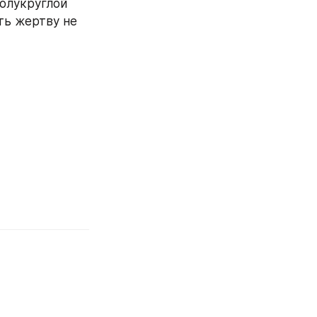
олукруглой 
ть жертву не 