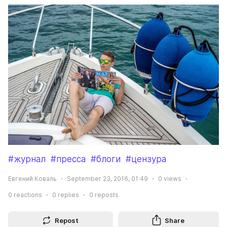
#журнал
#пресса
#блоги
#цензура
Евгений Коваль
September 23, 2016, 01:49
0
views
0
reactions
0
replies
0
reposts
Repost
Share