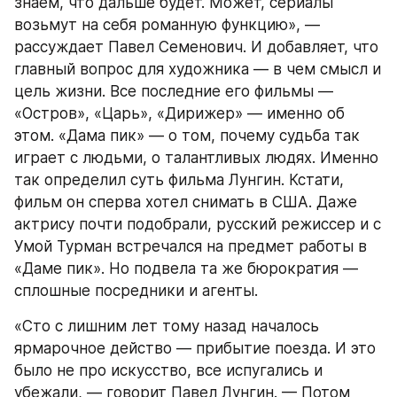
знаем, что дальше будет. Может, сериалы 
возьмут на себя романную функцию», — 
рассуждает Павел Семенович. И добавляет, что 
главный вопрос для художника — в чем смысл и 
цель жизни. Все последние его фильмы — 
«Остров», «Царь», «Дирижер» — именно об 
этом. «Дама пик» — о том, почему судьба так 
играет с людьми, о талантливых людях. Именно 
так определил суть фильма Лунгин. Кстати, 
фильм он сперва хотел снимать в США. Даже 
актрису почти подобрали, русский режиссер и с 
Умой Турман встречался на предмет работы в 
«Даме пик». Но подвела та же бюрократия — 
сплошные посредники и агенты.
«Сто с лишним лет тому назад началось 
ярмарочное действо — прибытие поезда. И это 
было не про искусство, все испугались и 
убежали, — говорит Павел Лунгин. — Потом 