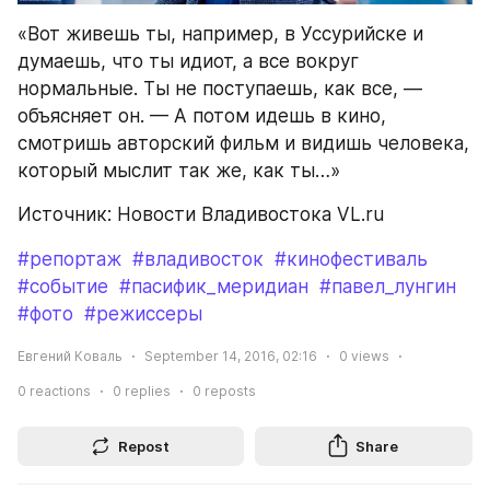
«Вот живешь ты, например, в Уссурийске и 
думаешь, что ты идиот, а все вокруг 
нормальные. Ты не поступаешь, как все, — 
объясняет он. — А потом идешь в кино, 
смотришь авторский фильм и видишь человека, 
который мыслит так же, как ты…»
Источник: Новости Владивостока VL.ru
#репортаж
#владивосток
#кинофестиваль
#событие
#пасифик_меридиан
#павел_лунгин
#фото
#режиссеры
Евгений Коваль
September 14, 2016, 02:16
0
views
0
reactions
0
replies
0
reposts
Repost
Share