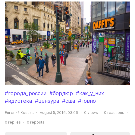
#города_россии
#бордюр
#как_у_них
#идиотека
#цензура
#сша
#говно
Евгений Коваль
August 5, 2016, 03:06
0
views
0
reactions
0
replies
0
reposts