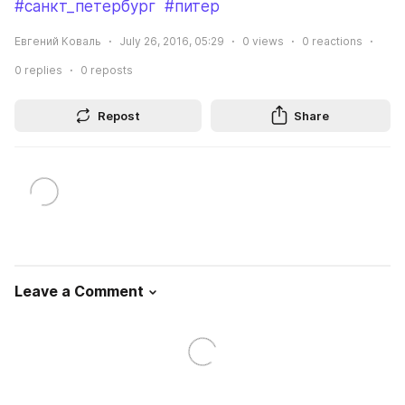
#санкт_петербург
#питер
Евгений Коваль
July 26, 2016, 05:29
0
views
0
reactions
0
replies
0
reposts
Repost
Share
Leave a Comment