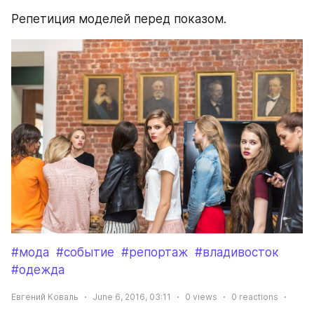
Репетиция моделей перед показом.
#мода
#событие
#репортаж
#владивосток
#одежда
Евгений Коваль
June 6, 2016, 03:11
0
views
0
reactions