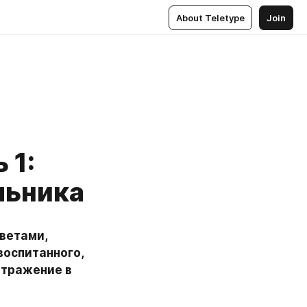
About Teletype
Join
 1:
льника
ветами, 
оспитанного, 
отражение в 