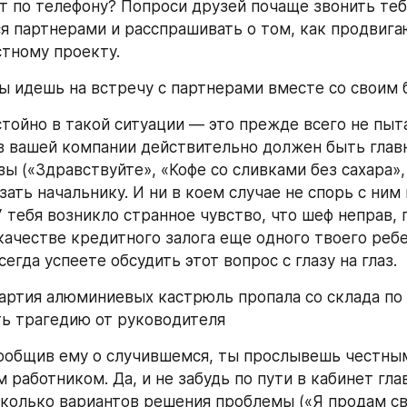
т по телефону? Попроси друзей почаще звонить тебе
я партнерами и расспрашивать о том, как продвигаю
тному проекту.
ты идешь на встречу с партнерами вместе со своим
стойно в такой ситуации — это прежде всего не пыта
 в вашей компании действительно должен быть глав
ы («Здравствуйте», «Кофе со сливками без сахара»,
зать начальнику. И ни в коем случае не спорь с ним 
 тебя возникло странное чувство, что шеф неправ, 
качестве кредитного залога еще одного твоего ребе
сегда успеете обсудить этот вопрос с глазу на глаз.
партия алюминиевых кастрюль пропала со склада по т
ь трагедию от руководителя
общив ему о случившемся, ты прослывешь честным
работником. Да, и не забудь по пути в кабинет глав
колько вариантов решения проблемы («Я продам с