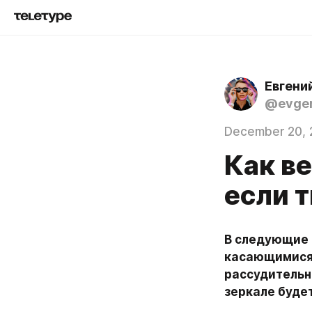
Евгени
@evgen
December 20, 
Как ве
если 
В следующие 
касающимися 
рассудительно
зеркале буде