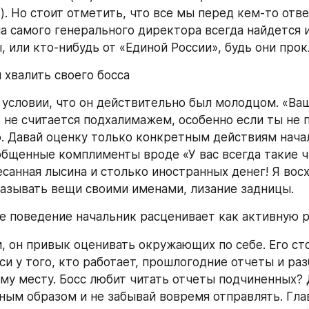
). Но стоит отметить, что все мы перед кем-то отве
на самого генерального директора всегда найдется и
, или кто-нибудь от «Единой России», будь они прок
я хвалить своего босса
 условии, что он действительно был молодцом. «Ваш
» не считается подхалимажем, особенно если ты не 
. Давай оценку только конкретным действиям начал
общенные комплименты вроде «У вас всегда такие ч
есанная лысина и столько иностранных денег! Я восх
называть вещи своими именами, лизание задницы.
ое поведение начальник расценивает как активную 
и, он привык оценивать окружающих по себе. Его ст
и у того, кто работает, прошлогодние отчеты и разб
му месту. Босс любит читать отчеты подчиненных? Д
ым образом и не забывай вовремя отправлять. Глав