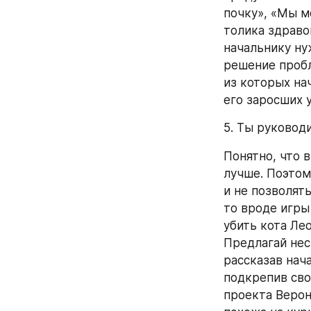
почку», «Мы м
толика здраво
начальнику ну
решение пробл
из которых нач
его заросших у
5. Ты руковод
Понятно, что 
лучше. Поэтом
и не позволят
то вроде игры
убить кота Ле
Предлагай нес
рассказав нача
подкрепив сво
проекта Верони