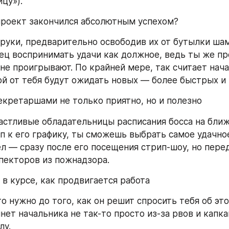
цу»).
проект закончился абсолютным успехом?
 руки, предварительно освободив их от бутылки шам
ец воспринимать удачи как должное, ведь ты же про
не проигрывают. По крайней мере, так считает начал
й от тебя будут ожидать новых — более быстрых и 
секретаршами не только приятно, но и полезно
астливые обладательницы расписания босса на ближ
п к его графику, ты сможешь выбрать самое удачное
л — сразу после его посещения стрип-шоу, но пере
пекторов из пожнадзора.
 в курсе, как продвигается работа
то нужно до того, как он решит спросить тебя об это
нет начальника не так-то просто из-за рвов и капка
лу.