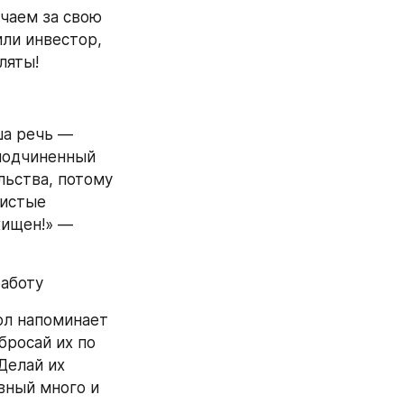
чаем за свою 
ли инвестор, 
ляты!
а речь — 
подчиненный 
ьства, потому 
истые 
ищен!» — 
работу
ол напоминает 
росай их по 
елай их 
ный много и 