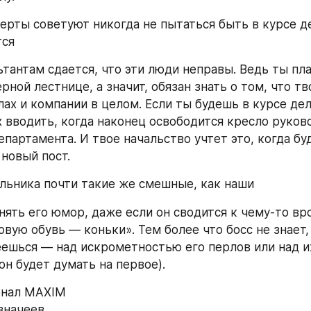
перты советуют никогда не пытаться быть в курсе де
тся
тантам сдается, что эти люди неправы. Ведь ты пл
рной лестнице, а значит, обязан знать о том, что тво
ах и компании в целом. Если ты будешь в курсе дел,
х вводить, когда наконец освободится кресло руково
партамента. И твое начальство учтет это, когда буд
 новый пост.
альника почти такие же смешные, как наши
нять его юмор, даже если он сводится к чему-то вро
овую обувь — коньки». Тем более что босс не знает, 
ешься — над искрометностью его перлов или над их
он будет думать на первое).
рнал MAXIM
азначеев