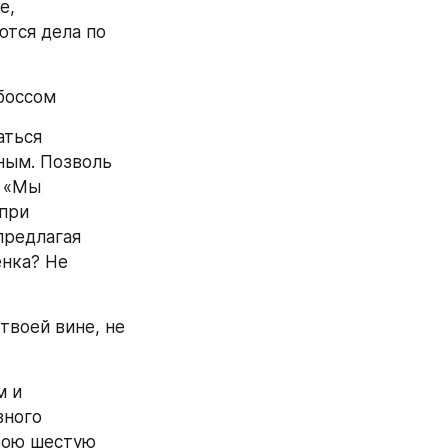
, 
тся дела по 
 боссом
ться 
ным. Позволь 
 «Мы 
при 
предлагая 
нка? Не 
воей вине, не 
 и 
ного 
вою шестую 