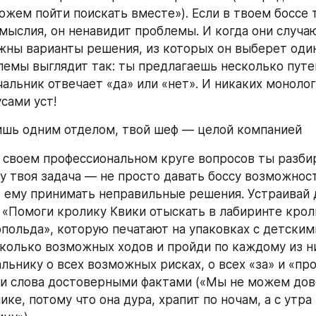
ожем пойти поискать вместе»). Если в твоем боссе т
мыслия, он ненавидит проблемы. И когда они случаю
жны варианты решения, из которых он выберет один
емы выглядит так: ты предлагаешь несколько путей
альник отвечает «да» или «нет». И никаких монолого
сами уст!
ишь одним отделом, твой шеф — целой компанией
в своем профессиональном круге вопросов ты разби
у твоя задача — не просто давать боссу возможност
ь ему принимать неправильные решения. Устраивай д
 «Помоги кролику Квики отыскать в лабиринте крол
опольда», которую печатают на упаковках с детскими
колько возможных ходов и пройди по каждому из них
льнику о всех возможных рисках, о всех «за» и «про
и слова достоверными фактами («Мы не можем дов
ке, потому что она дура, храпит по ночам, а с утра 