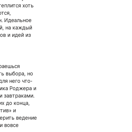
еплится хоть 
тся, 
. Идеальное 
, на каждый 
в и идей из 
раешься 
ь выбора, но 
ля него что-
ика Роджера и 
 завтраками. 
 до конца, 
тив» и 
ерить ведение 
и вовсе 