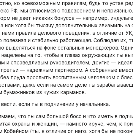
стно, ко всевозможным правилам, будь то устав ред
екс РФ, мы относимся с подозрением и неприязнью.
орм не дает никаких бонусов — например, индульге
 или хотя бы тысячу дополнительных авиамиль на сч
нами правила делового поведения, в отличие от УК,
 полезная и стабильно работающая. Соблюдая их, ты
о выделяться на фоне остальных менеджеров. Одни
нацелены на то, чтобы в глазах окружающих ты выг
м и справедливым руководителем, другие — идеал
третьи — надежным партнером. А собранные вместе
 без труда прослыть воспитанным человеком с блес
ствами, даже если на самом деле ты зарабатываешь
 бумажников из чужих карманов.
 вести, если ты в подчинении у начальника.
имаем, что ты сам большой босс и что иметь в подчи
итая охраны и женщин, — намного круче, чем, к прим
Кобейном (ты, в отличие от него, хотя бы не поконч