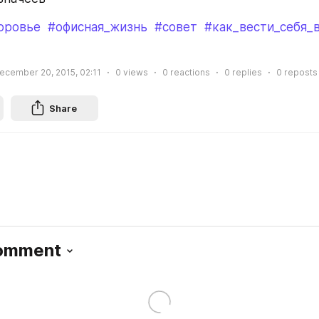
оровье
#офисная_жизнь
#совет
#как_вести_себя_
ecember 20, 2015, 02:11
0
views
0
reactions
0
replies
0
reposts
Share
Comment