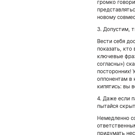
громко говори
представлятьс
новому совмес
3. Допустим, 
Вести себя до
показать, кто
ключевые фраз
согласны») ска
посторонних! У
оппонентам в 
кипятись: вы в
4. Даже если 
пытайся скрыт
Немедленно со
ответственным 
придумать нес