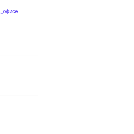
в_офисе