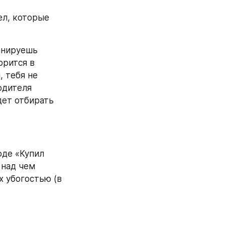
л, которые 
анируешь 
рится в 
 тебя не 
дителя 
ет отбирать 
де «Купил 
над чем 
 убогостью (в 