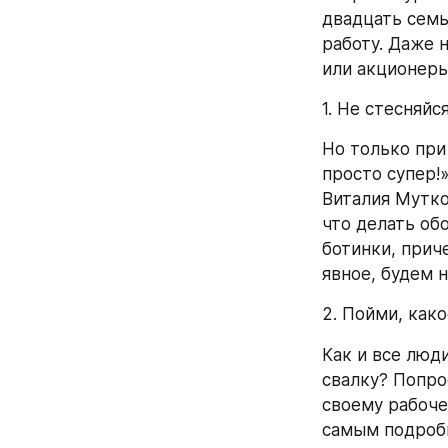
двадцать семь
работу. Даже 
или акционеры
1. Не стесняйс
Но только при
просто супер!
Виталия Мутко
что делать об
ботинки, прич
явное, будем 
2. Пойми, как
Как и все люд
свалку? Попрос
своему рабоче
самым подробн