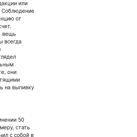
акции или 
 Соблюдение 
нцию от 
ет. 
 вещь 
 всегда 
 
лядел 
ьным 
, они 
тящими 
 на выпивку 
нении 50 
еру, стать 
ил с собой в 