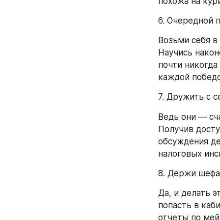
похожа на кури
6. Очередной 
Возьми себя в
Научись након
почти никогда 
каждой победо
7. Дружить с 
Ведь они — сч
Получив досту
обсуждения де
налоговых инс
8. Держи шефа
Да, и делать э
попасть в каби
отчеты по мей