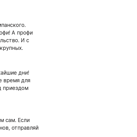
панского. 
фи! А профи 
ьство. И с 
крупных.
айшие дни! 
 время для 
д приездом 
м сам. Если 
нов, отправляй 