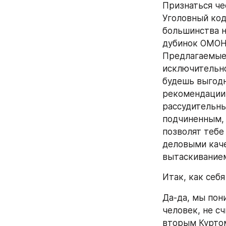
Признаться че
Уголовный код
большинства н
дубинок ОМОНа
Предлагаемые 
исключительно
будешь выгодн
рекомендации 
рассудительны
подчиненным, 
позволят тебе
деловыми каче
вытаскиванием
Итак, как себя
Да-да, мы пон
человек, не сч
вторым Куртом 