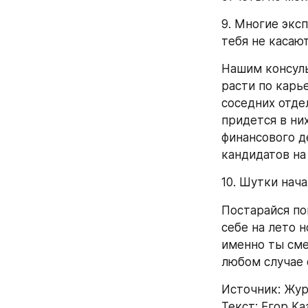
9. Многие экс
тебя не касаю
Нашим консуль
расти по карье
соседних отдел
придется в ни
финансового де
кандидатов на
10. Шутки нач
Постарайся по
себе на лето н
именно ты сме
любом случае 
Источник: Жу
Текст: Егор К