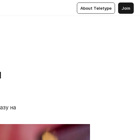
About Teletype
Join
й
зу на 