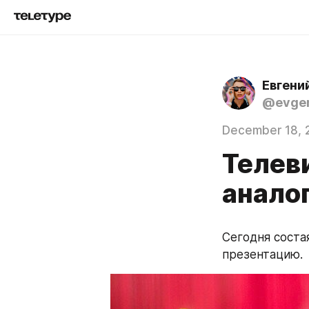
Евгени
@evgen
December 18, 
Телев
анало
Сегодня состая
презентацию.