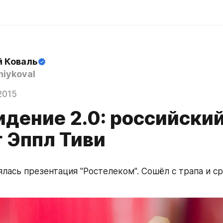
й Коваль
iykoval
2015
идение 2.0: российски
г Эппл Тиви
лась презентация "Ростелеком". Сошёл с трапа и сра