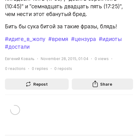
(10:45)" и "семнадцать двадцать пять (17:25)", 
чем нести этот ебанутый бред.
Бить бы сука битой за такие фразы, блядь!
#идите_в_жопу
#время
#цензура
#идиоты
#достали
Евгений Коваль
November 28, 2015, 01:04
0
views
0
reactions
0
replies
0
reposts
Repost
Share