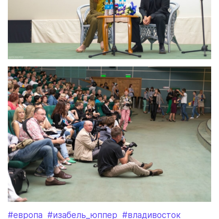
#европа
#изабель_юппер
#владивосток