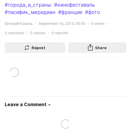
#города_и_страны
#кинофестиваль
#пасифик_меридиан
#франция
#фото
Евгений Коваль
September 10, 2013, 06:05
0
views
0
reactions
0
replies
0
reposts
Repost
Share
Leave a Comment