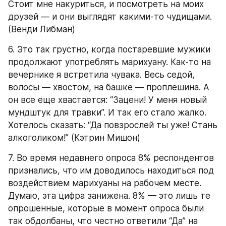
Стоит мне накуриться, и посмотреть на моих 
друзей — и они выглядят какими-то чудищами. 
(Венди Либман)
6. Это так грустно, когда постаревшие мужики 
продолжают употреблять марихуану. Как-то на 
вечернике я встретила чувака. Весь седой, 
волосы — хвостом, на башке — проплешина. А 
он все еще хвастается: “Зацени! У меня новый 
мундштук для травки”. И так его стало жалко. 
Хотелось сказать: “Да повзрослей ты уже! Стань 
алкоголиком!” (Кэтрин Мишон)
7. Во время недавнего опроса 8% респондентов 
признались, что им доводилось находиться под 
воздействием марихуаны на рабочем месте. 
Думаю, эта цифра занижена. 8% — это лишь те 
опрошенные, которые в момент опроса были 
так обдолбаны, что честно ответили “Да” на 