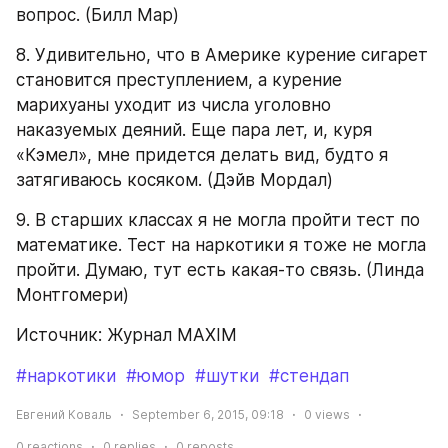
вопрос. (Билл Мар)
8. Удивительно, что в Америке курение сигарет 
становится преступлением, а курение 
марихуаны уходит из числа уголовно 
наказуемых деяний. Еще пара лет, и, куря 
«Кэмел», мне придется делать вид, будто я 
затягиваюсь косяком. (Дэйв Мордал)
9. В старших классах я не могла пройти тест по 
математике. Тест на наркотики я тоже не могла 
пройти. Думаю, тут есть какая-то связь. (Линда 
Монтгомери)
Источник: Журнал MAXIM
#наркотики
#юмор
#шутки
#стендап
Евгений Коваль
September 6, 2015, 09:18
0
views
0
reactions
0
replies
0
reposts