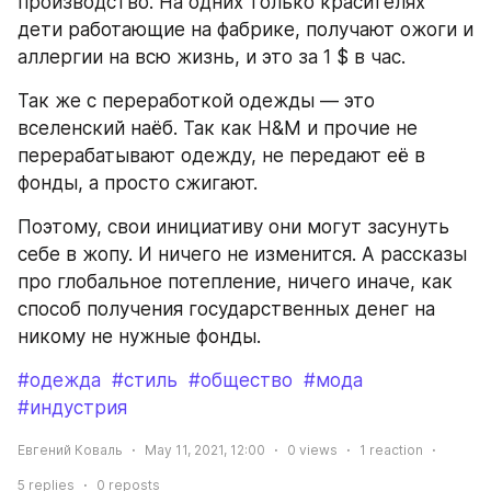
производство. На одних только красителях 
дети работающие на фабрике, получают ожоги и 
аллергии на всю жизнь, и это за 1 $ в час.
Так же с переработкой одежды — это 
вселенский наёб. Так как H&M и прочие не 
перерабатывают одежду, не передают её в 
фонды, а просто сжигают.
Поэтому, свои инициативу они могут засунуть 
себе в жопу. И ничего не изменится. А рассказы 
про глобальное потепление, ничего иначе, как 
способ получения государственных денег на 
никому не нужные фонды.
#одежда
#стиль
#общество
#мода
#индустрия
Евгений Коваль
May 11, 2021, 12:00
0
views
1
reaction
5
replies
0
reposts