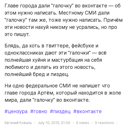
Главе города дали "галочку" во вконтакте — об 
этом нужно написать. Местному СМИ дали 
"галочку" там же, тоже нужно написать. Причём 
эти новости нахуй никому не усрались, но про 
это пишут.
Блядь, да хоть в твиттере, фейсбуке и 
одноклассниках дают эти "галочки" — всё 
полнейшая хуйня и мастурбация на себя 
любимого и делать из этого новость, 
полнейший бред и пиздец.
Ни одно федеральное СМИ не напишет что 
главе города Артём, который находится в жопе 
мира, дали "галочку" во вконтакте.
#цензура
#говно
#пиздец
#вконтакте
Евгений Коваль
July 10, 2015, 01:00
0
views
0
reactions