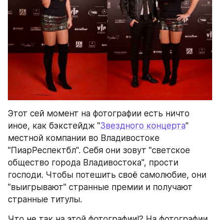
Этот сей момент на фотографии есть ничто 
иное, как бэкстейдж "
Звездного концерта
" 
местной компании во Владивостоке 
"ПиарРеспектбл". Себя они зовут "светское 
общество города Владивостока", прости 
господи. Чтобы потешить своё самолюбие, они 
"выигрывают" странные премии и получают 
странные титулы.
Что не так на этой фотографии!? На фотографии 