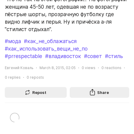
женщина 45-50 лет, одевшая не по возрасту 
пёстрые шорты, прозрачную футболку где 
видно лифчик и перья. Ну и причёска а-ля 
"стилист отдыхал".
#мода
#как_не_облажаться
#как_использовать_вещи_не_по
#prrespectable
#владивосток
#совет
#стиль
Евгений Коваль
March 8, 2015, 02:05
0
views
0
reactions
0
replies
0
reposts
Repost
Share